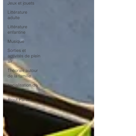
Jeux et jouets
Littérature
adulte
Littérature
enfantine
Musique
Sorties et
activités de plein
air
Théories autour
de la famille
socialisation de
l'enfant
Atout Parent