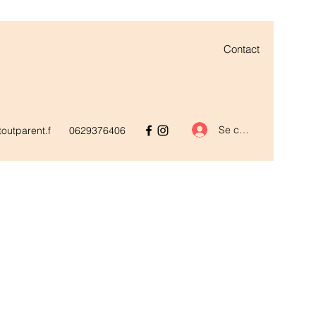
Contact
Se connecter
outparent.f
0629376406