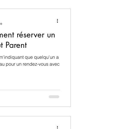
utour de la famille
re
ent réserver un
t Parent
 m'indiquant que quelqu'un a
eau pour un rendez-vous avec