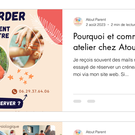
sique
Sorties et activités de plein air
Théories a
Atout Parent
2 août 2023
2 min de lectu
Pourquoi et comm
Atout Parent
atelier chez Atou
Je reçois souvent des mails
essayé de réserver un crén
moi via mon site web. Si...
Atout Parent