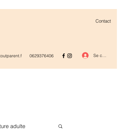
Contact
Se connecter
outparent.f
0629376406
ature adulte