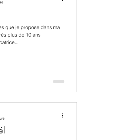
re
ices que je propose dans ma
rès plus de 10 ans
atrice...
ure
ël