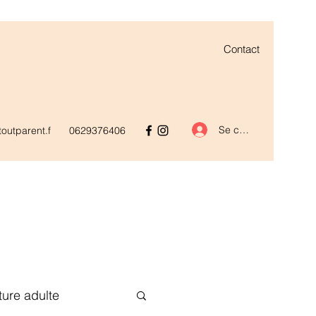
Contact
Se connecter
outparent.f
0629376406
ature adulte