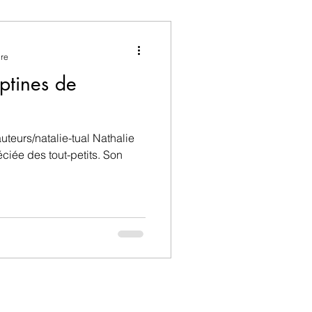
utour de la famille
ure
ptines de
uteurs/natalie-tual Nathalie
éciée des tout-petits. Son