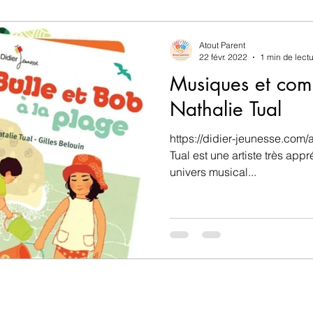
sique
Sorties et activités de plein air
Théories a
Atout Parent
22 févr. 2022
1 min de lect
Musiques et com
Atout Parent
Nathalie Tual
https://didier-jeunesse.com/a
Tual est une artiste très appr
univers musical...