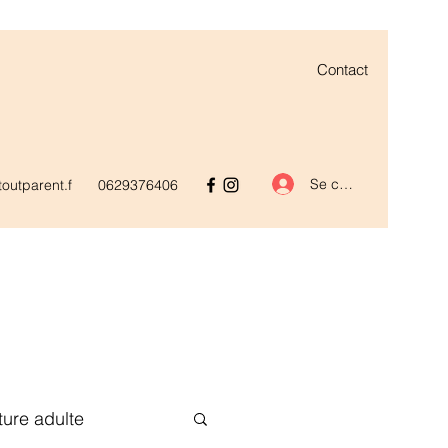
Contact
Se connecter
outparent.f
0629376406
ature adulte