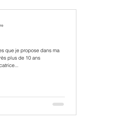
utour de la famille
re
ices que je propose dans ma
rès plus de 10 ans
atrice...