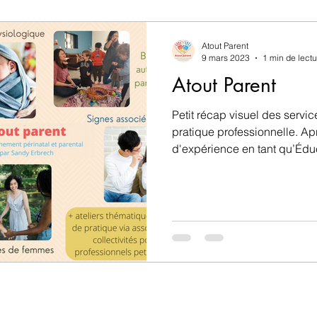
sique
Sorties et activités de plein air
Théories a
Atout Parent
9 mars 2023
1 min de lectu
Atout Parent
Atout Parent
Petit récap visuel des serv
pratique professionnelle. Ap
d'expérience en tant qu’Éduc