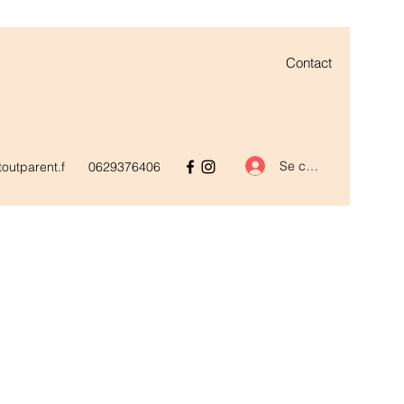
Contact
Se connecter
outparent.f
0629376406